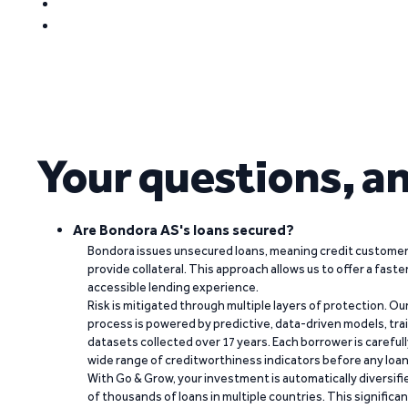
Your questions, a
Are Bondora AS's loans secured?
Bondora issues unsecured loans, meaning credit customers
provide collateral. This approach allows us to offer a faste
accessible lending experience.
Risk is mitigated through multiple layers of protection. Ou
process is powered by predictive, data-driven models, tr
datasets collected over 17 years. Each borrower is carefull
wide range of creditworthiness indicators before any loan 
With Go & Grow, your investment is automatically diversif
of thousands of loans in multiple countries. This significa