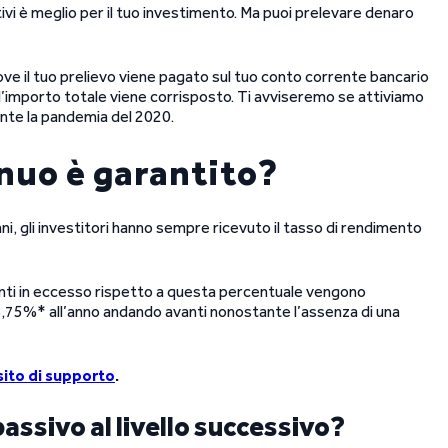
ivi è meglio per il tuo investimento. Ma puoi prelevare denaro
ove il tuo prelievo viene pagato sul tuo conto corrente bancario
ndo l’importo totale viene corrisposto. Ti avviseremo se attiviamo
ante la pandemia del 2020.
nnuo è garantito?
nni, gli investitori hanno sempre ricevuto il tasso di rendimento
menti in eccesso rispetto a questa percentuale vengono
 6,75%* all’anno andando avanti nonostante l’assenza di una
sito di supporto
.
passivo al livello successivo?