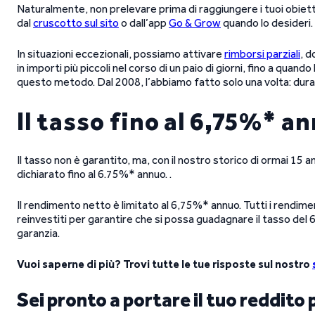
Naturalmente, non prelevare prima di raggiungere i tuoi obiett
dal
cruscotto sul sito
o dall’app
Go & Grow
quando lo desideri.
In situazioni eccezionali, possiamo attivare
rimborsi parziali
, d
in importi più piccoli nel corso di un paio di giorni, fino a qua
questo metodo. Dal 2008, l’abbiamo fatto solo una volta: dur
Il tasso fino al 6,75%* a
Il tasso non è garantito, ma, con il nostro storico di ormai 15 a
dichiarato fino al 6.75%* annuo. .
Il rendimento netto è limitato al 6,75%* annuo. Tutti i rendi
reinvestiti per garantire che si possa guadagnare il tasso del
garanzia.
Vuoi saperne di più? Trovi tutte le tue risposte sul nostro
Sei pronto a portare il tuo reddito 