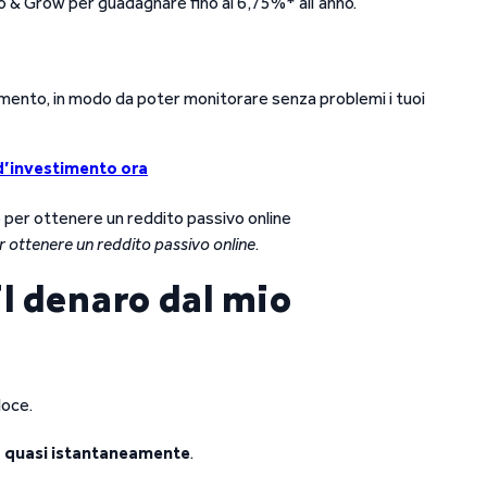
o & Grow per guadagnare fino al 6,75%* all’anno.
mento, in modo da poter monitorare senza problemi i tuoi
 d’investimento ora
ottenere un reddito passivo online
.
l denaro dal mio
loce.
io quasi istantaneamente
.