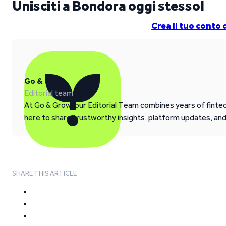
Unisciti a Bondora oggi stesso!
Crea il tuo conto
Go & Grow
Editorial team
At Go & Grow, our Editorial Team combines years of fintech
here to share trustworthy insights, platform updates, an
SHARE THIS ARTICLE