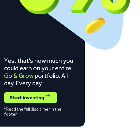
Yes, that’s how much you
could earn on your entire
Go & Grow
portfolio. All
day. Every day.
Start investing
*Read the full disclaimer in the
footer