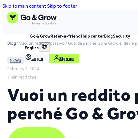
Skip to main content
Skip to footer
Go & Grow
Refer-a-friend
Help center
Blog
Security
Blog
Vuoi un reddito passivo? Guarda perché Go & Grow è ideale p
English
Log in
Sign up
NEWS
February 2, 2024,
3 min read time
Vuoi un reddito
perché Go & Grow