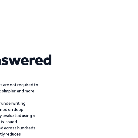
nswered
 are not required to
r, simpler, and more
r underwriting
ained on deep
y evaluated using a
is issued.
ied across hundreds
ntly reduces