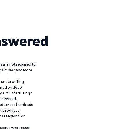
nswered
 are not required to
r, simpler, and more
r underwriting
ained on deep
y evaluated using a
is issued.
ied across hundreds
ntly reduces
nst regional or
recovery process,