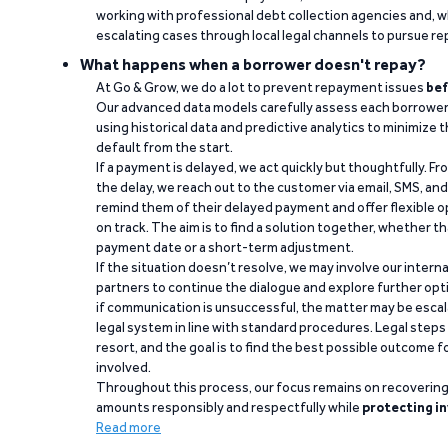
working with professional debt collection agencies and,
escalating cases through local legal channels to pursue r
What happens when a borrower doesn't repay?
At Go & Grow, we do a lot to prevent repayment issues
bef
Our advanced data models carefully assess each borrower
using historical data and predictive analytics to minimize t
default from the start.
If a payment is delayed, we act quickly but thoughtfully. Fro
the delay, we reach out to the customer via email, SMS, an
remind them of their delayed payment and offer flexible o
on track. The aim is to find a solution together, whether 
payment date or a short-term adjustment.
If the situation doesn’t resolve, we may involve our intern
partners to continue the dialogue and explore further opt
if communication is unsuccessful, the matter may be escal
legal system in line with standard procedures. Legal steps 
resort, and the goal is to find the best possible outcome 
involved.
Throughout this process, our focus remains on recoverin
amounts responsibly and respectfully while
protecting in
Read more