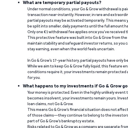
What are temporary partial payouts?
Under normal conditions, your Go & Grow withdrawal is paid i
transaction near-instantly. However, in rare and extraord
partial payouts may be activated temporarily. This means y
be split into smaller, daily payments until the full amount 
Only one €1 withdrawal fee applies once you’ve received t
This protective feature was built into Go & Grow from the 
maintain stability and safeguard investor returns, so you c
stay earning, even when the world feels uncertain.
In Go & Grow’s 17-year history, partial payouts have only 
While we aim to keep Go & Grow fully liquid, this feature 
conditions require it, your investments remain protected
for you.
What happens to my investments if Go & Grow go
Your money is protected. Even in the highly unlikely event
becomes insolvent, your investments remain yours. Invest
loan claims, not Go & Grow.
This means Go & Grow’s financial situation does not affec
of those claims—they continue to belong to the investors
part of Go & Grow’s bankruptcy estate.
Risks related to Go & Grow as a company are separate from