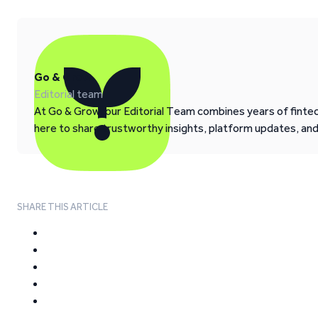
Go & Grow
Editorial team
At Go & Grow, our Editorial Team combines years of fintech
here to share trustworthy insights, platform updates, an
SHARE THIS ARTICLE