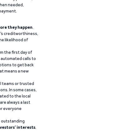
 when needed,
epayment.
ore they happen
.
’s creditworthiness,
he likelihood of
m the first day of
d automated calls to
ptions to get back
that means a new
al teams or trusted
ions. In some cases,
ated to the local
are always a last
for everyone
g outstanding
vestors’ interests
.