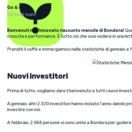
Go & Grow
Editorial team
Benvenuti nel rinnovato riassunto mensile di Bondora!
Que
crescita e performance. È tutto ciò che vuoi vedere in una lett
Prenditi il caffè e immergiamoci nelle statistiche di gennaio 
Nuovi investitori
Prima di tutto, vogliamo dare il benvenuto a tutti i nuovi investi
A gennaio, altri 2.320 investitori hanno iniziato l’anno dando pri
investire con noi.
A febbraio, 2.068 persone si sono unite a Bondora per godere 