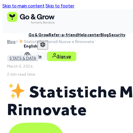
Skip to main content
Skip to footer
Go & Grow
Refer-a-friend
Help center
Blog
Security
Blog
Statistiche Mensili Nuove e Rinnovate
English
Log in
Sign up
STATS & DATA
March 6, 2024,
2 min read time
Statistiche M
Rinnovate