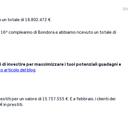
SH
do un totale di 18.802.472 €.
el 16º compleanno di Bondora e abbiamo ricevuto un totale di
 di investire per massimizzare i tuoi potenziali guadagni e
o articolo del blog
.
stiti per un valore di 15.757.555 €. E a febbraio, i clienti dei
 in prestiti.