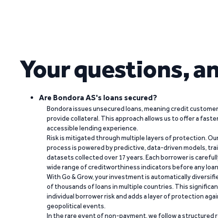
Your questions, a
Are Bondora AS's loans secured?
Bondora issues unsecured loans, meaning credit customers
provide collateral. This approach allows us to offer a faste
accessible lending experience.
Risk is mitigated through multiple layers of protection. Ou
process is powered by predictive, data-driven models, tr
datasets collected over 17 years. Each borrower is carefull
wide range of creditworthiness indicators before any loan 
With Go & Grow, your investment is automatically diversif
of thousands of loans in multiple countries. This significa
individual borrower risk and adds a layer of protection agai
geopolitical events.
In the rare event of non-payment, we follow a structured 