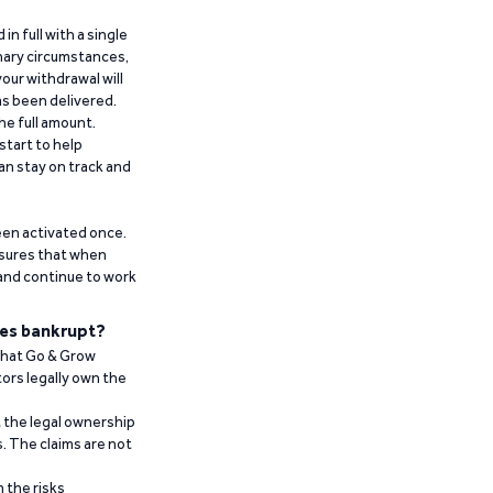
n full with a single
inary circumstances,
our withdrawal will
has been delivered.
he full amount.
start to help
an stay on track and
been activated once.
ensures that when
 and continue to work
es bankrupt?
 that Go & Grow
ors legally own the
t the legal ownership
. The claims are not
 the risks