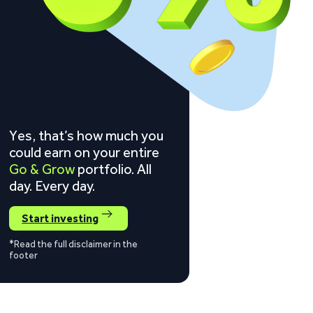
Yes, that’s how much you
could earn on your entire
Go & Grow
portfolio. All
day. Every day.
Start investing
*Read the full disclaimer in the
footer