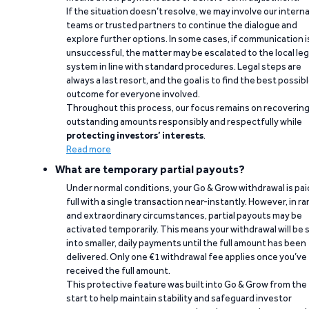
If the situation doesn’t resolve, we may involve our interna
teams or trusted partners to continue the dialogue and
explore further options. In some cases, if communication i
unsuccessful, the matter may be escalated to the local leg
system in line with standard procedures. Legal steps are
always a last resort, and the goal is to find the best possib
outcome for everyone involved.
Throughout this process, our focus remains on recoverin
outstanding amounts responsibly and respectfully while
protecting investors’ interests
.
Read more
What are temporary partial payouts?
Under normal conditions, your Go & Grow withdrawal is paid
full with a single transaction near-instantly. However, in ra
and extraordinary circumstances, partial payouts may be
activated temporarily. This means your withdrawal will be s
into smaller, daily payments until the full amount has been
delivered. Only one €1 withdrawal fee applies once you’ve
received the full amount.
This protective feature was built into Go & Grow from the
start to help maintain stability and safeguard investor