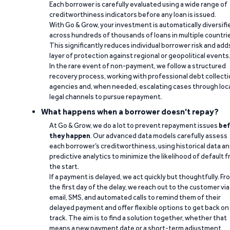
Each borrower is carefully evaluated using a wide range of
creditworthiness indicators before any loan is issued.
With Go & Grow, your investment is automatically diversifi
across hundreds of thousands of loans in multiple countri
This significantly reduces individual borrower risk and add
layer of protection against regional or geopolitical events
In the rare event of non-payment, we follow a structured
recovery process, working with professional debt collect
agencies and, when needed, escalating cases through loc
legal channels to pursue repayment.
What happens when a borrower doesn't repay?
At Go & Grow, we do a lot to prevent repayment issues
bef
they happen
. Our advanced data models carefully assess
each borrower’s creditworthiness, using historical data a
predictive analytics to minimize the likelihood of default 
the start.
If a payment is delayed, we act quickly but thoughtfully. Fr
the first day of the delay, we reach out to the customer via
email, SMS, and automated calls to remind them of their
delayed payment and offer flexible options to get back on
track. The aim is to find a solution together, whether that
means a new payment date or a short-term adjustment.