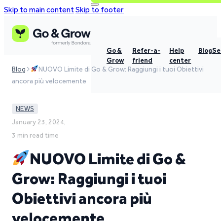
Skip to main content
Skip to footer
Go &
Refer-a-
Help
Blog
Se
Grow
friend
center
Blog
NUOVO Limite di Go & Grow: Raggiungi i tuoi Obiettivi
ancora più velocemente
NEWS
January 23, 2024,
3 min read time
NUOVO Limite di Go &
Grow: Raggiungi i tuoi
Obiettivi ancora più
velocemente