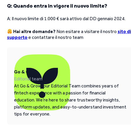
Q: Quando entra in vigore il nuovo limite?
A: Il nuovo limite di 1.000 € sarà attivo dal DD gennaio 2024.
Hai altre domande?
Non esitare a visitare il nostro
sito d
supporto
e contattare il nostro team
Go & Grow
Editorial team
At Go & Grow, our Editorial Team combines years of
fintech experience with a passion for financial
education. We’re here to share trustworthy insights,
platform updates, and easy-to-understand investment
tips for everyone.