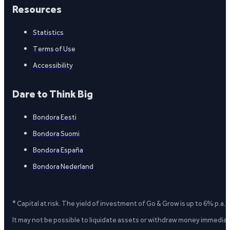
Resources
Statistics
Terms of Use
Accessibility
Dare to Think Big
Bondora Eesti
Bondora Suomi
Bondora España
Bondora Nederland
* Capital at risk. The yield of investment of Go & Grow is up to 6% p.a.
It may not be possible to liquidate assets or withdraw money immediate