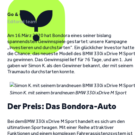
Go & Grow
Editorial team
Am 16.März 2020 hat Bondora eines seiner bislang
spannendsten Gewinnspiele gestartet: unsere Kampagne
„Investieren und durchstarten“. Ein glücklicher Investor hatte
die Chance, das neueste Modell des BMW 330i xDrive M Spor
zu gewinnen. Das Gewinnspiel lief für 76 Tage, und am 1. Juni
gaben wir Simon K. als den Gewinner bekannt, der mit seinem
Traumauto durchstarten konnte.
Simon K. mit seinem brandneuen BMW 330i xDrive M Sport
Der Preis: Das Bondora-Auto
Bei demBMW 330i xDrive M Sport handelt es sich um den
ultimativen Sportwagen. Mit einer Reihe attraktiver
Funktionen und einem komplexen Fahrerassistenzsystem ist