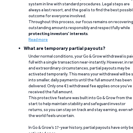
system in line with standard procedures. Legal steps are
always a last resort, and the goal is to find the best possib
outcome for everyone involved.
Throughout this process, our focus remains on recoverin
outstanding amounts responsibly and respectfully while
protecting investors’ interests
.
Read more
What are temporary partial payouts?
Under normal conditions, your Go & Grow withdrawal is paid
full with a single transaction near-instantly. However, in ra
and extraordinary circumstances, partial payouts may be
activated temporarily. This means your withdrawal will be s
into smaller, daily payments until the full amount has been
delivered. Only one €1 withdrawal fee applies once you’ve
received the full amount.
This protective feature was built into Go & Grow from the
start to help maintain stability and safeguard investor
returns, so you can stay on track and stay earning, even w
the world feels uncertain.
In Go & Grow’s 17-year history, partial payouts have only 