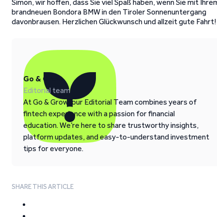
Simon, wir hoffen, dass Sie viel Spaß haben, wenn Sie mit Ihre
brandneuen Bondora BMW in den Tiroler Sonnenuntergang
davonbrausen. Herzlichen Glückwunsch und allzeit gute Fahrt!
Go & Grow
Editorial team
At Go & Grow, our Editorial Team combines years of
fintech experience with a passion for financial
education. We’re here to share trustworthy insights,
platform updates, and easy-to-understand investment
tips for everyone.
SHARE THIS ARTICLE