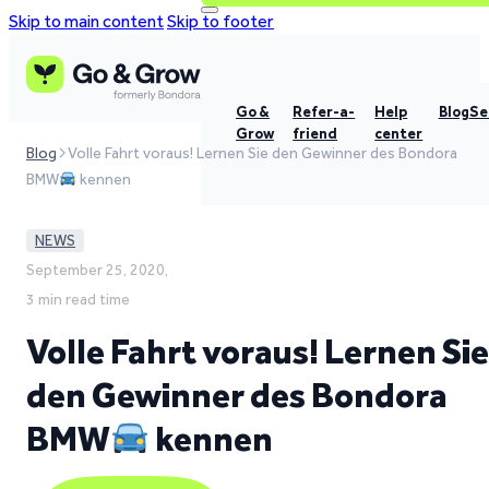
Skip to main content
Skip to footer
Go &
Refer-a-
Help
Blog
Se
Grow
friend
center
Blog
Volle Fahrt voraus! Lernen Sie den Gewinner des Bondora
BMW
kennen
NEWS
September 25, 2020,
3 min read time
Volle Fahrt voraus! Lernen Sie
den Gewinner des Bondora
BMW
kennen