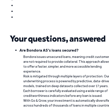
Your questions, answered
Are Bondora AS's loans secured?
Bondora issues unsecured loans, meaning credit custome
are not required to provide collateral. This approach allow
to offer a faster, simpler, and more accessible lending
experience.
Risk is mitigated through multiple layers of protection. Ou
underwriting process is powered by predictive, data-driv
models, trained on deep datasets collected over 17 years.
Each borrower is carefully evaluated using a wide range of
creditworthiness indicators before any loan is issued.
With Go & Grow, your investment is automatically diversifi
across hundreds of thousands of loans in multiple countri