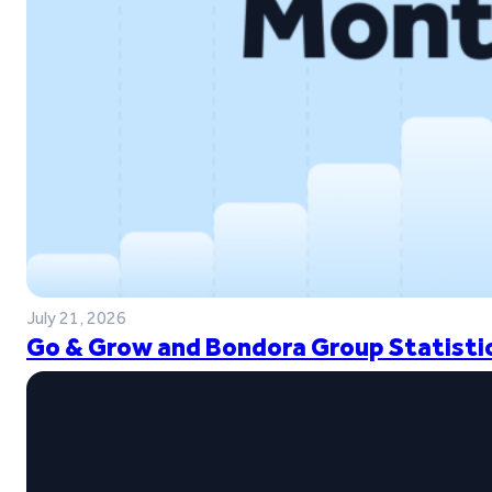
July 21, 2026
Go & Grow and Bondora Group Statistic