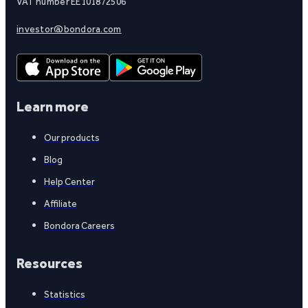
VAT number EE101872506
investor@bondora.com
Learn more
Our products
Blog
Help Center
Affiliate
Bondora Careers
Resources
Statistics