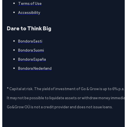
Terms of Use
Accessibility
Dare to Think Big
Bondora Eesti
Bondora Suomi
Bondora España
Bondora Nederland
* Capital at risk. The yield of investment of Go & Grow is up to 6% p.a.
It may not be possible to liquidate assets or withdraw money immediate
Go&Grow OÜ is not a credit provider and does not issue loans.