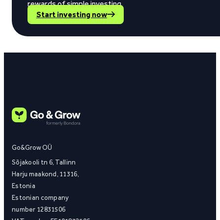
rewards of simple investing.
Start investing now
Go&Grow OÜ
Sõjakooli tn 6, Tallinn
Harju maakond, 11316,
Estonia
Estonian company
number 12831506