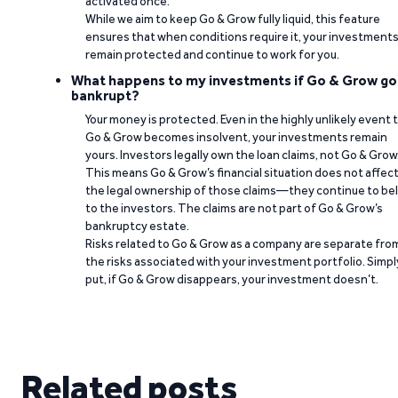
activated once.
While we aim to keep Go & Grow fully liquid, this feature
ensures that when conditions require it, your investment
remain protected and continue to work for you.
What happens to my investments if Go & Grow go
bankrupt?
Your money is protected. Even in the highly unlikely event 
Go & Grow becomes insolvent, your investments remain
yours. Investors legally own the loan claims, not Go & Grow
This means Go & Grow’s financial situation does not affec
the legal ownership of those claims—they continue to be
to the investors. The claims are not part of Go & Grow’s
bankruptcy estate.
Risks related to Go & Grow as a company are separate fro
the risks associated with your investment portfolio. Simpl
put, if Go & Grow disappears, your investment doesn’t.
Related posts