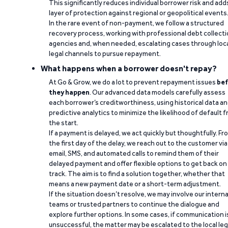
This significantly reduces individual borrower risk and add
layer of protection against regional or geopolitical events
In the rare event of non-payment, we follow a structured
recovery process, working with professional debt collect
agencies and, when needed, escalating cases through loc
legal channels to pursue repayment.
What happens when a borrower doesn't repay?
At Go & Grow, we do a lot to prevent repayment issues
bef
they happen
. Our advanced data models carefully assess
each borrower’s creditworthiness, using historical data a
predictive analytics to minimize the likelihood of default 
the start.
If a payment is delayed, we act quickly but thoughtfully. Fr
the first day of the delay, we reach out to the customer via
email, SMS, and automated calls to remind them of their
delayed payment and offer flexible options to get back on
track. The aim is to find a solution together, whether that
means a new payment date or a short-term adjustment.
If the situation doesn’t resolve, we may involve our interna
teams or trusted partners to continue the dialogue and
explore further options. In some cases, if communication i
unsuccessful, the matter may be escalated to the local leg