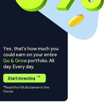
Yes, that’s how much you
could earn on your entire
Go & Grow
portfolio. All
day. Every day.
Start investing
*Read the full disclaimer in the
footer