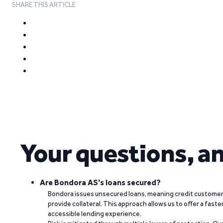
SHARE THIS ARTICLE
Your questions, a
Are Bondora AS's loans secured?
Bondora issues unsecured loans, meaning credit customers
provide collateral. This approach allows us to offer a faste
accessible lending experience.