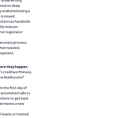
r underwriting
ained on deep
y evaluated using a
is issued.
ied across hundreds
ntly reduces
nst regional or
recovery process,
 when needed,
epayment.
ore they happen
.
’s creditworthiness,
he likelihood of
m the first day of
d automated calls to
ptions to get back
that means a new
al teams or trusted