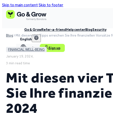
Skip to main content
Skip to footer
Go & Grow
Refer-a-friend
Help center
Blog
Security
Blog
Mit diesen vier Tipps erreichen Sie Ihre finanziellen Vorsätze 
English
Log in
Sign up
FINANCIAL WELL-BEING
January 19, 2024,
3 min read time
Mit diesen vier 
Sie Ihre finanzi
2024