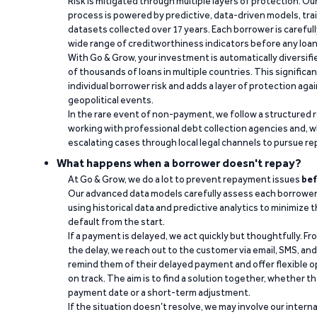
Risk is mitigated through multiple layers of protection. Ou
process is powered by predictive, data-driven models, tr
datasets collected over 17 years. Each borrower is carefull
wide range of creditworthiness indicators before any loan 
With Go & Grow, your investment is automatically diversif
of thousands of loans in multiple countries. This significa
individual borrower risk and adds a layer of protection agai
geopolitical events.
In the rare event of non-payment, we follow a structured 
working with professional debt collection agencies and,
escalating cases through local legal channels to pursue r
What happens when a borrower doesn't repay?
At Go & Grow, we do a lot to prevent repayment issues
bef
Our advanced data models carefully assess each borrower
using historical data and predictive analytics to minimize t
default from the start.
If a payment is delayed, we act quickly but thoughtfully. Fro
the delay, we reach out to the customer via email, SMS, an
remind them of their delayed payment and offer flexible o
on track. The aim is to find a solution together, whether 
payment date or a short-term adjustment.
If the situation doesn’t resolve, we may involve our intern