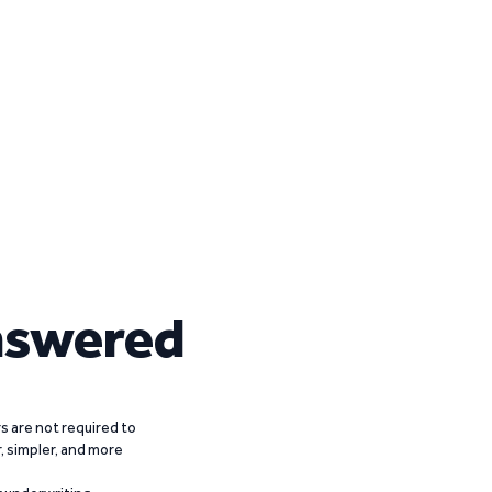
nswered
 are not required to
r, simpler, and more