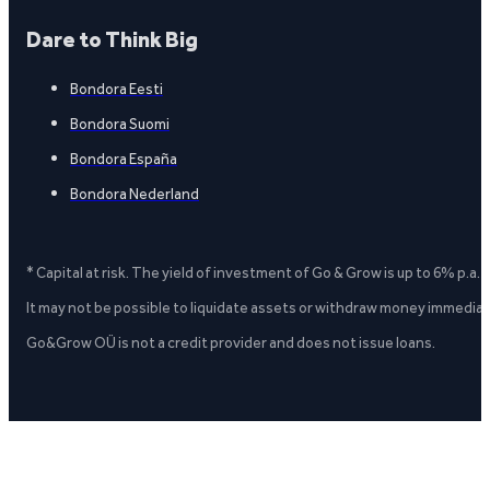
Dare to Think Big
Bondora Eesti
Bondora Suomi
Bondora España
Bondora Nederland
* Capital at risk. The yield of investment of Go & Grow is up to 6% p.a.
It may not be possible to liquidate assets or withdraw money immediate
Go&Grow OÜ is not a credit provider and does not issue loans.