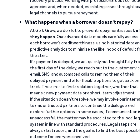
recovery process, working with professional debt collect
agencies and, when needed, escalating cases through loc
legal channels to pursue repayment.
What happens when a borrower doesn't repay?
At Go & Grow, we do a lot to prevent repayment issues
bef
they happen
. Our advanced data models carefully assess
each borrower’s creditworthiness, using historical data a
predictive analytics to minimize the likelihood of default 
the start.
If a payment is delayed, we act quickly but thoughtfully. Fr
the first day of the delay, we reach out to the customer via
email, SMS, and automated calls to remind them of their
delayed payment and offer flexible options to get back on
track. The aim is to find a solution together, whether that
means a new payment date or a short-term adjustment.
If the situation doesn’t resolve, we may involve our interna
teams or trusted partners to continue the dialogue and
explore further options. In some cases, if communication i
unsuccessful, the matter may be escalated to the local leg
system in line with standard procedures. Legal steps are
always a last resort, and the goal is to find the best possib
outcome for everyone involved.