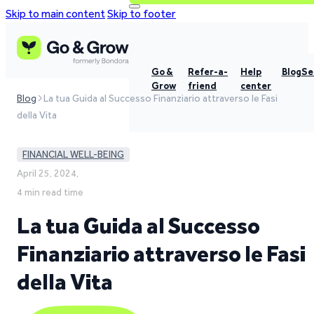
Skip to main content
Skip to footer
Go &
Refer-a-
Help
Blog
Se
Grow
friend
center
Blog
La tua Guida al Successo Finanziario attraverso le Fasi
della Vita
FINANCIAL WELL-BEING
April 25, 2024,
4 min read time
La tua Guida al Successo
Finanziario attraverso le Fasi
della Vita