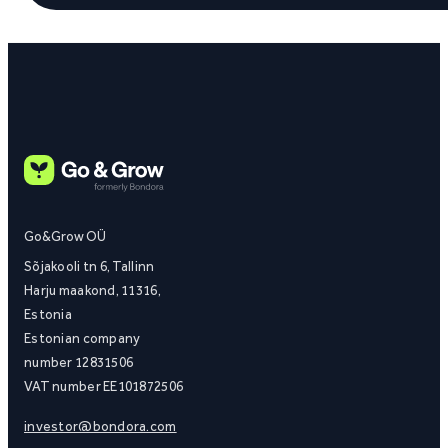
Go&Grow OÜ
Sõjakooli tn 6, Tallinn
Harju maakond, 11316,
Estonia
Estonian company
number 12831506
VAT number EE101872506
investor@bondora.com