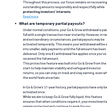
Throughout this process, our focus remains on recoverin
outstanding amounts responsibly and respectfully while
protecting investors’ interests
.
Read more
What are temporary partial payouts?
Under normal conditions, your Go & Grow withdrawal is paid
full with a single transaction near-instantly. However, in ra
and extraordinary circumstances, partial payouts may be
activated temporarily. This means your withdrawal will be s
into smaller, daily payments until the full amount has been
delivered. Only one €1 withdrawal fee applies once you’ve
received the full amount.
This protective feature was built into Go & Grow from the
start to help maintain stability and safeguard investor
returns, so you can stay on track and stay earning, even w
the world feels uncertain.
In Go & Grow’s 17-year history, partial payouts have only 
activated once.
While we aim to keep Go & Grow fully liquid, this feature
ensures that when conditions require it, your investment
remain protected and continue to work for you.