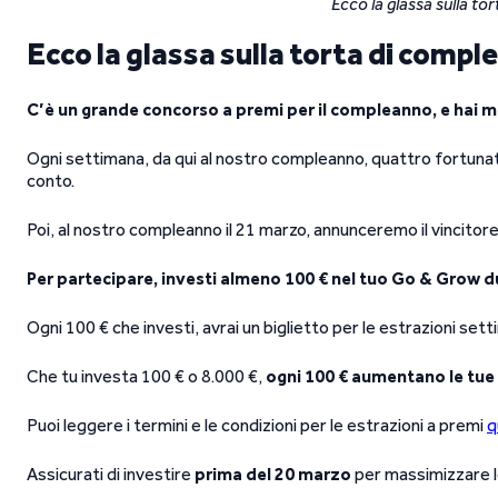
Ecco la glassa sulla t
Ecco la glassa sulla torta di comp
C’è un grande concorso a premi per il compleanno, e hai mo
Ogni settimana, da qui al nostro compleanno, quattro fortunat
conto.
Poi, al nostro compleanno il 21 marzo, annunceremo il vincitor
Per partecipare, investi almeno 100 € nel tuo Go & Grow
Ogni 100 € che investi, avrai un biglietto per le estrazioni sett
Che tu investa 100 € o 8.000 €,
ogni 100 € aumentano le tue p
Puoi leggere i termini e le condizioni per le estrazioni a premi
q
Assicurati di investire
prima del 20 marzo
per massimizzare le 