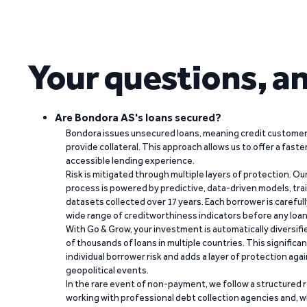
Your questions, a
Are Bondora AS's loans secured?
Bondora issues unsecured loans, meaning credit customers
provide collateral. This approach allows us to offer a faste
accessible lending experience.
Risk is mitigated through multiple layers of protection. Ou
process is powered by predictive, data-driven models, tr
datasets collected over 17 years. Each borrower is carefull
wide range of creditworthiness indicators before any loan 
With Go & Grow, your investment is automatically diversif
of thousands of loans in multiple countries. This significa
individual borrower risk and adds a layer of protection agai
geopolitical events.
In the rare event of non-payment, we follow a structured 
working with professional debt collection agencies and,