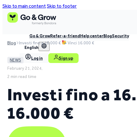
Skip to main content
Skip to footer
Go & Grow
Refer-a-friend
Help center
Blog
Security
Blog
Investi fino a 16.000 €
Vinci 16.000 €
English
Log in
Sign up
NEWS
February 21, 2024,
2 min read time
Investi fino a 1
16.000 €