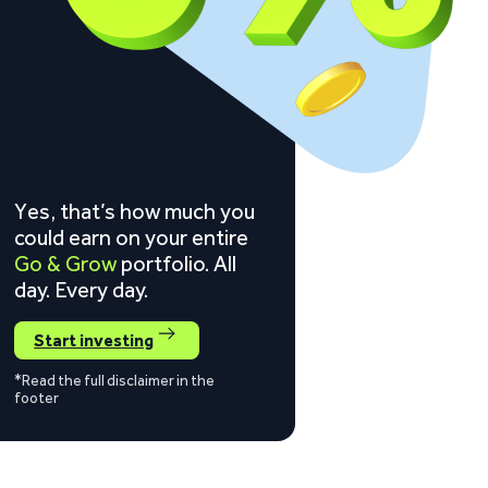
Yes, that’s how much you
could earn on your entire
Go & Grow
portfolio. All
day. Every day.
Start investing
*Read the full disclaimer in the
footer