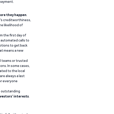
epayment.
ore they happen
.
’s creditworthiness,
he likelihood of
m the first day of
d automated calls to
ptions to get back
that means a new
al teams or trusted
ions. In some cases,
ated to the local
are always a last
for everyone
g outstanding
vestors’ interests
.