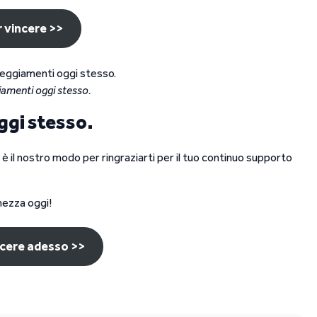
r vincere >>
giamenti oggi stesso.
ggi stesso.
 è il nostro modo per ringraziarti per il tuo continuo supporto
chezza oggi!
ncere adesso >>