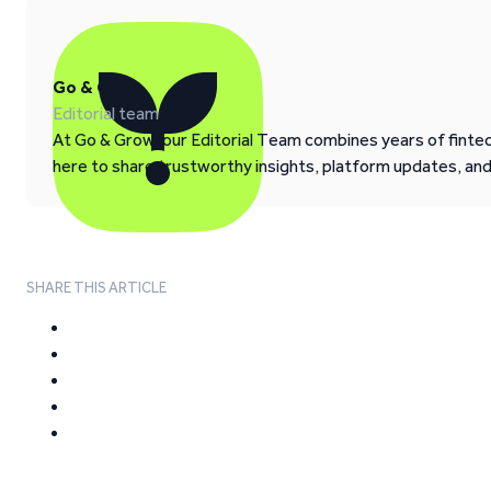
Go & Grow
Editorial team
At Go & Grow, our Editorial Team combines years of fintech
here to share trustworthy insights, platform updates, an
SHARE THIS ARTICLE