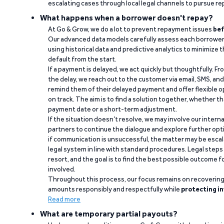
escalating cases through local legal channels to pursue r
What happens when a borrower doesn't repay?
At Go & Grow, we do a lot to prevent repayment issues
bef
Our advanced data models carefully assess each borrower
using historical data and predictive analytics to minimize t
default from the start.
If a payment is delayed, we act quickly but thoughtfully. Fro
the delay, we reach out to the customer via email, SMS, an
remind them of their delayed payment and offer flexible o
on track. The aim is to find a solution together, whether 
payment date or a short-term adjustment.
If the situation doesn’t resolve, we may involve our intern
partners to continue the dialogue and explore further opt
if communication is unsuccessful, the matter may be escal
legal system in line with standard procedures. Legal steps 
resort, and the goal is to find the best possible outcome 
involved.
Throughout this process, our focus remains on recoverin
amounts responsibly and respectfully while
protecting in
Read more
What are temporary partial payouts?