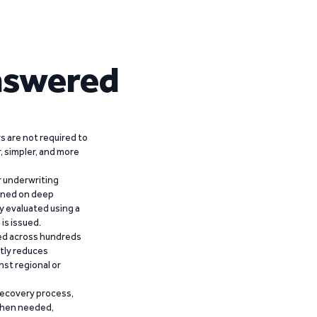
nswered
 are not required to
r, simpler, and more
r underwriting
ained on deep
y evaluated using a
is issued.
ied across hundreds
ntly reduces
nst regional or
recovery process,
 when needed,