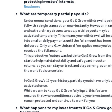
protecting investors’ interests
.
Read more
What are temporary partial payouts?
Under normal conditions, your Go & Grow withdrawal is paid
full with a single transaction near-instantly. However, in ra
and extraordinary circumstances, partial payouts may be
activated temporarily. This means your withdrawal will be s
into smaller, daily payments until the full amount has been
delivered. Only one €1 withdrawal fee applies once you’ve
received the full amount.
This protective feature was built into Go & Grow from the
start to help maintain stability and safeguard investor
returns, so you can stay on track and stay earning, even w
the world feels uncertain.
In Go & Grow’s 17-year history, partial payouts have only 
activated once.
While we aim to keep Go & Grow fully liquid, this feature
ensures that when conditions require it, your investment
remain protected and continue to work for you.
What happens to my investments if Go & Grow go