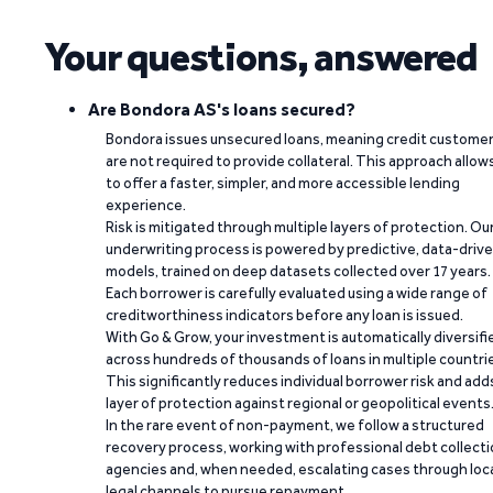
Your questions, answered
Are Bondora AS's loans secured?
Bondora issues unsecured loans, meaning credit custome
are not required to provide collateral. This approach allow
to offer a faster, simpler, and more accessible lending
experience.
Risk is mitigated through multiple layers of protection. Ou
underwriting process is powered by predictive, data-driv
models, trained on deep datasets collected over 17 years.
Each borrower is carefully evaluated using a wide range of
creditworthiness indicators before any loan is issued.
With Go & Grow, your investment is automatically diversifi
across hundreds of thousands of loans in multiple countri
This significantly reduces individual borrower risk and add
layer of protection against regional or geopolitical events
In the rare event of non-payment, we follow a structured
recovery process, working with professional debt collect
agencies and, when needed, escalating cases through loc
legal channels to pursue repayment.