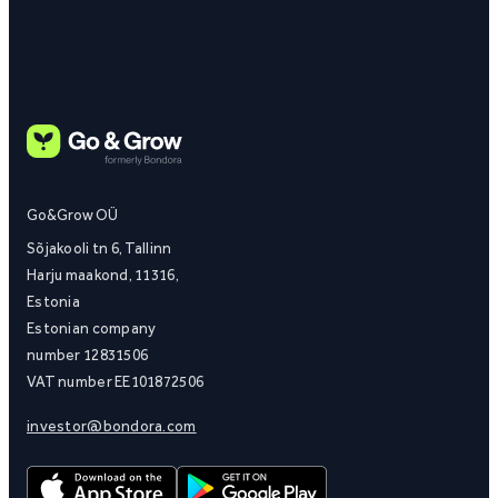
Go&Grow OÜ
Sõjakooli tn 6, Tallinn
Harju maakond, 11316,
Estonia
Estonian company
number 12831506
VAT number EE101872506
investor@bondora.com