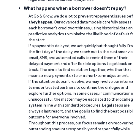
What happens when a borrower doesn't repay?
At Go & Grow, we do a lot to prevent repayment issues
bef
they happen
. Our advanced data models carefully assess
each borrower’s creditworthiness, using historical data a
predictive analytics to minimize the likelihood of default 
the start.
If a payment is delayed, we act quickly but thoughtfully. Fr
the first day of the delay, we reach out to the customer via
email, SMS, and automated calls to remind them of their
delayed payment and offer flexible options to get back on
track. The aim is to find a solution together, whether that
means a new payment date or a short-term adjustment.
If the situation doesn’t resolve, we may involve our interna
teams or trusted partners to continue the dialogue and
explore further options. In some cases, if communication i
unsuccessful, the matter may be escalated to the local leg
system in line with standard procedures. Legal steps are
always a last resort, and the goal is to find the best possib
outcome for everyone involved.
Throughout this process, our focus remains on recoverin
outstanding amounts responsibly and respectfully while