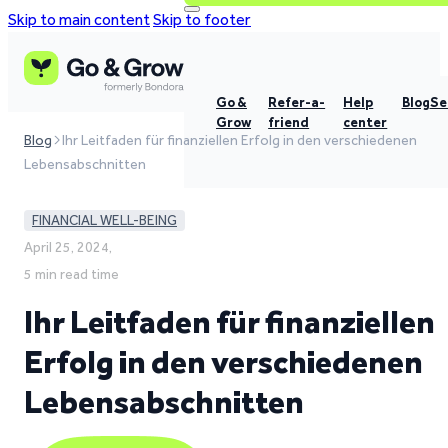
Skip to main content
Skip to footer
Go &
Refer-a-
Help
Blog
Se
Grow
friend
center
Blog
Ihr Leitfaden für finanziellen Erfolg in den verschiedenen
Lebensabschnitten
FINANCIAL WELL-BEING
April 25, 2024,
5 min read time
Ihr Leitfaden für finanziellen
Erfolg in den verschiedenen
Lebensabschnitten