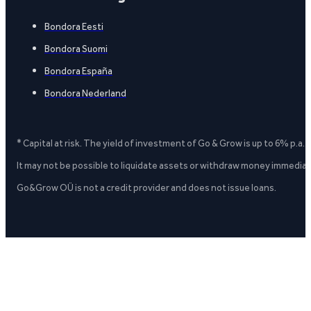
Bondora Eesti
Bondora Suomi
Bondora España
Bondora Nederland
* Capital at risk. The yield of investment of Go & Grow is up to 6% p.a.
It may not be possible to liquidate assets or withdraw money immediate
Go&Grow OÜ is not a credit provider and does not issue loans.